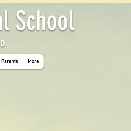
al School
yo
 Parents
More