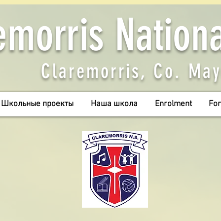
emorris Nation
Claremorris, Co. Ma
Школьные проекты
Наша школа
Enrolment
For